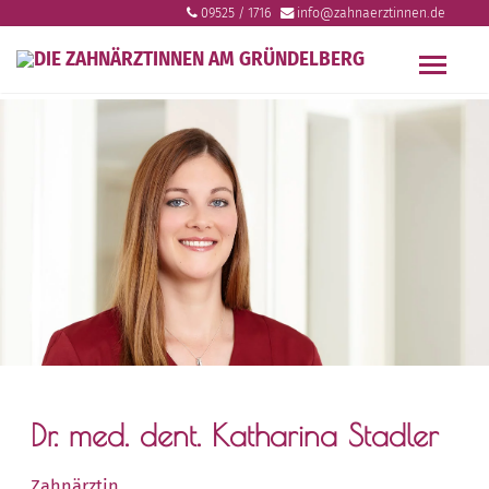
Skip
09525 / 1716
info@zahnaerztinnen.de
to
content
Dr. med. dent. Katharina Stadler
Zahnärztin